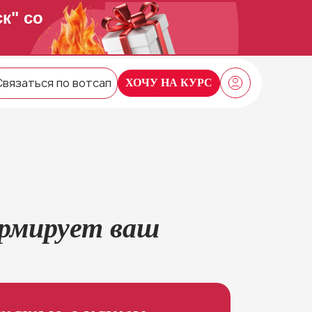
к" со
Связаться по вотсап
ХОЧУ НА КУРС
ормирует ваш