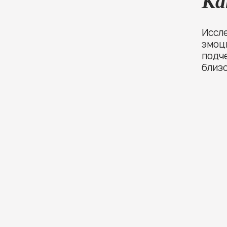
Ка
Иссл
эмоц
подче
близо