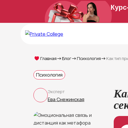
Курс
Главная
Блог
Психология
Как тип п
Психология
Ка
Эксперт
Ева Снежинская
се