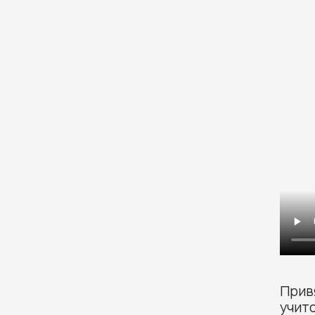
Привя
учитс