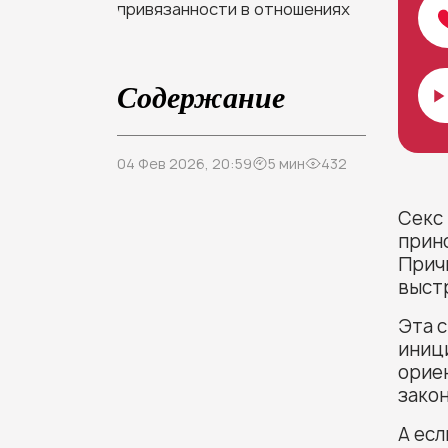
Содержание
04 Фев 2026, 20:59
5 мин
432
Секс
прин
Причи
выст
Эта с
иниц
ориен
зако
А есл