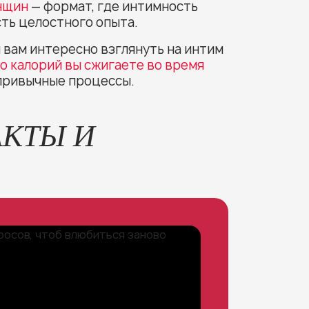
нщин
— формат, где интимность
сть целостного опыта.
и вам интересно взглянуть на интим
о калорий вы сжигаете во время
 привычные процессы.
АКТЫ И