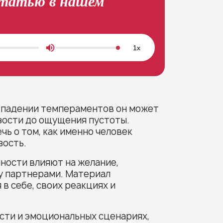
статью в нашем
1x
овпадении темпераментов он может
зости до ощущения пустоты.
чь о том, как именно человек
зость.
нности влияют на желание,
у партнерами. Материал
в себе, своих реакциях и
ости и эмоциональных сценариях,