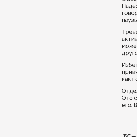
Наде
говор
паузы
Трев
актив
може
друго
Избе
привя
как п
Отде
Это с
его. 