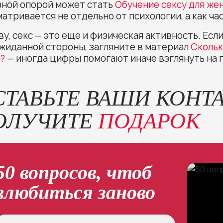
зной опорой может стать
Обучение сексу для же
атривается не отдельно от психологии, а как ча
ву, секс — это еще и физическая активность. Есл
жиданной стороны, загляните в материал
Скольк
?
— иногда цифры помогают иначе взглянуть на
СТАВЬТЕ ВАШИ КОНТ
ОЛУЧИТЕ
ПОДАРОК
50 вопросов, чтоб
влюбиться заново