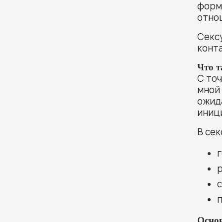
форм
отнош
Сексу
конта
Что т
С точ
мной 
ожид
иниц
В сек
г
р
с
Осно