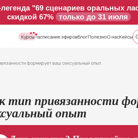
-легенда "69 сценариев оральных лас
скидкой 67%
только до 31 июля
Курсы
Расписание эфиров
Блог
Полезно
О нас
Кейсы
ривязанности формирует ваш сексуальный опыт
к тип привязанности ф
ксуальный опыт