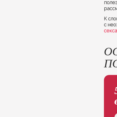
поле
рассм
К сло
с нео
секса
О
П