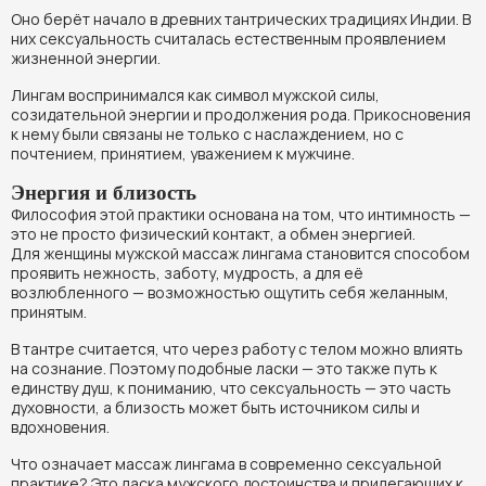
Оно берёт начало в древних тантрических традициях Индии. В
них сексуальность считалась естественным проявлением
жизненной энергии.
Лингам воспринимался как символ мужской силы,
созидательной энергии и продолжения рода. Прикосновения
к нему были связаны не только с наслаждением, но с
почтением, принятием, уважением к мужчине.
Энергия и близость
Философия этой практики основана на том, что интимность —
это не просто физический контакт, а обмен энергией.
Для женщины мужской массаж лингама становится способом
проявить нежность, заботу, мудрость, а для её
возлюбленного — возможностью ощутить себя желанным,
принятым.
В тантре считается, что через работу с телом можно влиять
на сознание. Поэтому подобные ласки — это также путь к
единству душ, к пониманию, что сексуальность — это часть
духовности, а близость может быть источником силы и
вдохновения.
Что означает массаж лингама в современно сексуальной
практике? Это ласка мужского достоинства и прилегающих к