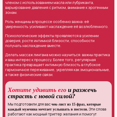
членом с использованием масла или лубриканта,
варьирование давления с ритмом, внимание к эрогенным
зонам.
Роль женщины в процессе особенно важна: её
уверенность усиливают наслаждение её возлюбленного.
Психологические эффекты проявляются в усилении
доверия, росте интимной близости, способности
получать наслаждение вместе.
Делать массаж лингама можно научиться: важны практика
и ваш интерес к процессу. Более того, регулярная
практика превращает интимную близость в глубокое
гармоничное переживание, укрепляя как эмоциональные,
а также физические связи.
Хотите удивить его
и разжечь
страсть с новой силой?
Мы подготовили для вас
чек-лист из 15 фраз, которые
Эти слова
каждый мужчина мечтает услышать в постели.
работают как мощный триггер желания и помогут