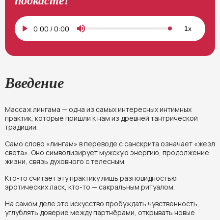
подкасте!
0:00
/
0:00
1x
Введение
Массаж лингама — одна из самых интересных интимных
практик, которые пришли к нам из древней тантрической
традиции.
Само слово «лингам» в переводе с санскрита означает «жезл
света». Оно символизирует мужскую энергию, продолжение
жизни, связь духовного с телесным.
Кто-то считает эту практику лишь разновидностью
эротических ласк, кто-то — сакральным ритуалом.
На самом деле это искусство пробуждать чувственность,
углублять доверие между партнёрами, открывать новые