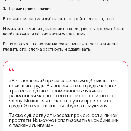
3. Первые прикосновения
Возьмите масло или лубрикант, согрейте его в ладонях.
Начинайте с мягких движений по всей длине, чередуя обхват
всей ладонью и лёгкие касания пальцами.
Ваша задача — во время массажа лингама касаться члена,
гладить его, слегка растирать и сдавливать.
«Есть красивый прием нанесения лубриканта с
помощью груди. Вы выливаете на грудь масло и
третесь грудью о промежность мужчины,
размазывая масло по его промежности, по его
члену. Можно взять член в руки и провести по
груди. Это уже начнет возбуждать мужчину.
Также существуют массаж промежности, яичек,
простаты. Их можно использовать в комбинации
с ласками лингама».