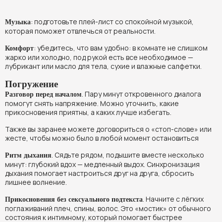
: подготовьте плей-лист со спокойной музыкой,
Музыка
которая поможет отвлечься от реальности.
: убедитесь, что вам удобно: в комнате не слишком
Комфорт
жарко или холодно, под рукой есть все необходимое —
лубрикант или масло для тела, сухие и влажные салфетки.
Погружение
. Пару минут откровенного диалога
Разговор перед началом
помогут снять напряжение. Можно уточнить, какие
прикосновения приятны, а каких лучше избегать.
Также вы заранее можете договориться о «стоп-слове» или
жесте, чтобы можно было в любой момент остановиться
. Сядьте рядом, подышите вместе несколько
Ритм дыхания
минут: глубокий вдох — медленный выдох. Синхронизация
дыхания помогает настроиться друг на друга, сбросить
лишнее волнение.
. Начните с лёгких
Прикосновения без сексуального подтекста
поглаживаний плеч, спины, волос. Это «мостик» от обычного
состояния к интимному, который помогает быстрее