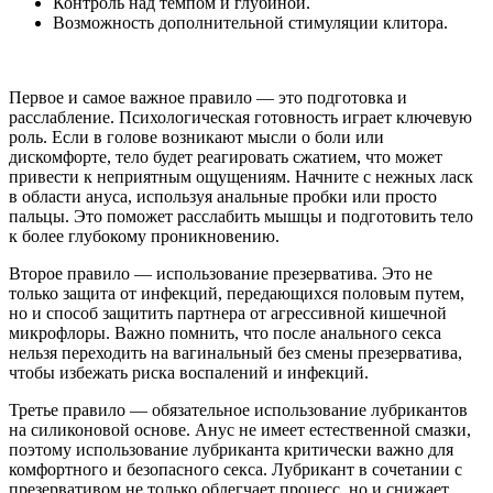
Контроль над темпом и глубиной.
Возможность дополнительной стимуляции клитора.
Первое и самое важное правило — это подготовка и
расслабление. Психологическая готовность играет ключевую
роль. Если в голове возникают мысли о боли или
дискомфорте, тело будет реагировать сжатием, что может
привести к неприятным ощущениям. Начните с нежных ласк
в области ануса, используя анальные пробки или просто
пальцы. Это поможет расслабить мышцы и подготовить тело
к более глубокому проникновению.
Второе правило — использование презерватива. Это не
только защита от инфекций, передающихся половым путем,
но и способ защитить партнера от агрессивной кишечной
микрофлоры. Важно помнить, что после анального секса
нельзя переходить на вагинальный без смены презерватива,
чтобы избежать риска воспалений и инфекций.
Третье правило — обязательное использование лубрикантов
на силиконовой основе. Анус не имеет естественной смазки,
поэтому использование лубриканта критически важно для
комфортного и безопасного секса. Лубрикант в сочетании с
презервативом не только облегчает процесс, но и снижает