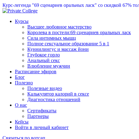
Курс-легенда "69 сценариев оральных ласк" со скидкой 67%
то
Курсы
Высшее любовное мастерство
Королева в постели:69 сценариев оральных ласк
Сила интимных мышц
Полное сексуальное образование 5 в 1
Куннилингус и массаж йони
Глубокое горло
Анальный секс
Влюбление мужчин
Расписание эфиров
Блог
Полезно
Полезные видео
Калькулятор калорий в сексе
Диагностика отношений
О нас
Сертификаты
Партнеры
Кейсы
Войти в личный кабинет
Связаться по вотсап