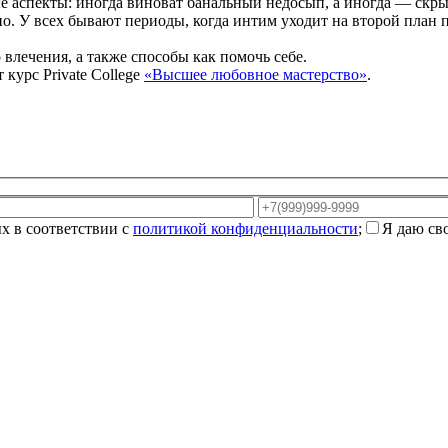
 аспекты: иногда виноват банальный недосып, а иногда — скры
. У всех бывают периоды, когда интим уходит на второй план по
лечения, а также способы как помочь себе.
курс Private College
«Высшее любовное мастерство»
.
х в соответствии с
политикой конфиденциальности
;
Я даю св