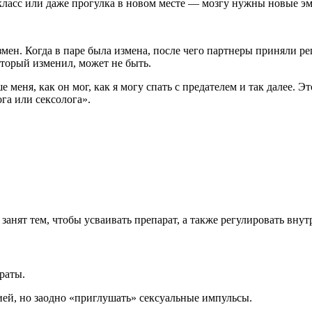
класс или даже прогулка в новом месте — мозгу нужны новые эм
змен. Когда в паре была измена, после чего партнеры приняли ре
который изменил, может не быть.
е меня, как он мог, как я могу спать с предателем и так далее. Э
га или сексолога».
анят тем, чтобы усваивать препарат, а также регулировать вну
раты.
ией, но заодно «приглушать» сексуальные импульсы.