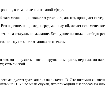
роение, в том числе в интимной сфере.
отает медленно, появляется усталость, апатия, пропадает интере
 Его падение, например, перед менопаузой, делает секс менее к
чает за сексуальное желание. Если уровень снижен, либидо рез
о, почему не хочется заниматься сексом.
мптомами — сухостью кожи, нарушением цикла, перепадами настр
т, есть ли сбой.
да рекомендуется сдать анализ на витамин D. Это витамин жизне
итамина D. У нас были случаи, что приходили с запросом на либ