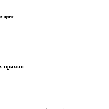
ых причин
ых причин
!