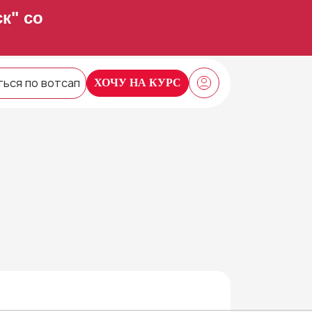
к" со
ться по вотсап
ХОЧУ НА КУРС