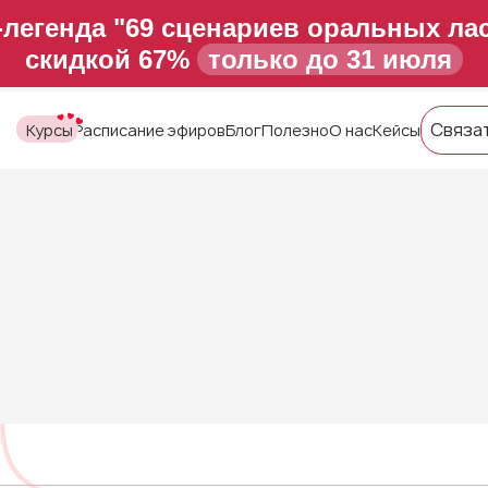
-легенда "69 сценариев оральных лас
скидкой 67%
только до 31 июля
Связа
Курсы
Расписание эфиров
Блог
Полезно
О нас
Кейсы