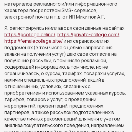
материалов рекламного и/или информационного
характера посредством SMS- сервисов,
электронной почты и т.д. от ИП Микитюк А.Г.
Я, регистрируясь и/или вводя свои данные на сайтах
https://pcollege.online/
,
https://private-college.com/
,
https://femalecollege.site/
и их сервисах или их
поддоменах (в том числе с целью направления
заявки на получения услуг) даю свое согласие на
получение рассылки, в том числе рекламной,
содержащей информацию, в том числе, но не
ограничиваясь, о курсах, тарифах, товарах и услугах,
наличии специальных предложений, акций в
отношении них, условиях, связанных с
приобретением и использованием указанных курсов,
тарифов, товаров и услуг, о проведении
мероприятий, презентаций, предложениях
партнеров, а также рассылок подготовленных в
качестве личных рекомендаций для меня с учетом
анализа покупательского поведения, направлением
мне на указанные мной на сайтах контактные данные