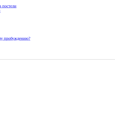
и
ому пробуждению?