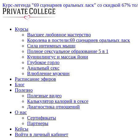
Курс-легенда "69 сценариев оральных ласк" со скидкой 67%
то
Курсы
Высшее любовное мастерство
Королева в постели:69 сценариев оральных ласк
Сила интимных мышц
Полное сексуальное образование 5 в 1
Куннилингус и массаж йони
Глубокое горло
Анальный секс
Влюбление мужчин
Расписание эфиров
Блог
Полезно
Полезные видео
Калькулятор калорий в сексе
Диагностика отношений
О нас
Сертификаты
Партнеры
Кейсы
Войти в личный кабинет