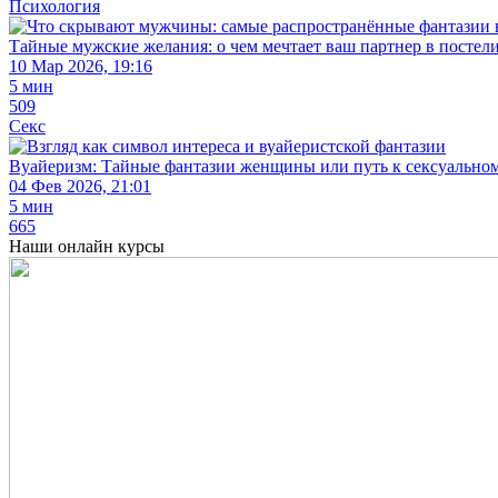
Психология
Тайные мужские желания: о чем мечтает ваш партнер в постел
10 Мар 2026, 19:16
5 мин
509
Секс
Вуайеризм: Тайные фантазии женщины или путь к сексуальн
04 Фев 2026, 21:01
5 мин
665
Наши
онлайн курсы