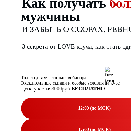
Как получать
бо
мужчины
И ЗАБЫТЬ О ССОРАХ, РЕВ
3 секрета от LOVE-коуча, как стать ед
Только для участников вебинара!
Эксклюзивные скидки и особые условия на курс
Цена участия
3000руб.
БЕСПЛАТНО
12:00 (по МСК)
17:00 (по МСК)