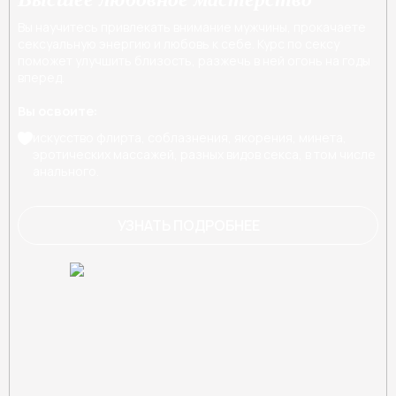
Вы научитесь привлекать внимание мужчины, прокачаете
сексуальную энергию и любовь к себе. Курс по сексу
поможет улучшить близость, разжечь в ней огонь на годы
вперед.
Вы освоите:
искусство флирта, соблазнения, якорения, минета,
эротических массажей, разных видов секса, в том числе
анального.
УЗНАТЬ ПОДРОБНЕЕ