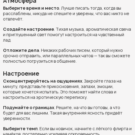
Атмосфера
Выберите время и место
. Лучше писать тогда, когда вы
расслаблены, никуда не спешите и уверены, что вас никто не
отвлечёт.
Создайте настроение
. Тихая музыка, ароматическая свеча
и приглушенный свет помогут настроиться на чувственный
лад.
Отложите дела
. Никаких рабочих писем, который нужно
срочно отправить, или параллельных чатов — так вы сможете
полностью погрузиться в общение.
Настроение
Сконцентрируйтесь на ощущениях
. Закройте глаза на
минуту, представьте прикосновения, запахи, эмоции,
которые хочется испытать. Это поможет найти слова и
настроиться на эротическую переписку.
Подумайте о границах
. Решите, на что вы готовы, а что
будет для вас лишним. Такая внутренняя ясность придаёт
уверенности.
Выберите темп
. Если вы новичок, начните с лёгкого флирта и
намёков, постепенно усиливая откровенность.