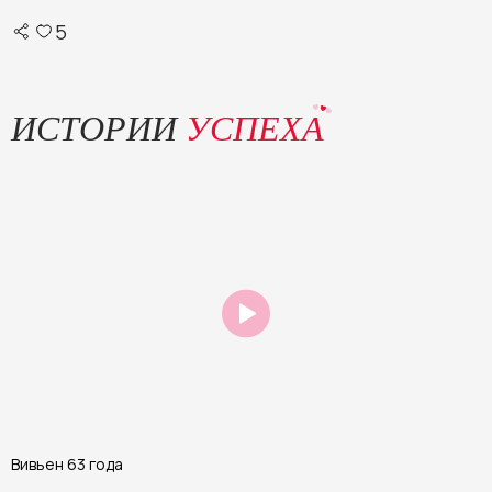
5
ИСТОРИИ
УСПЕХА
Вивьен 63 года
А