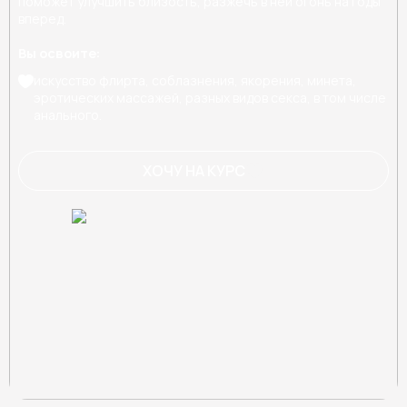
поможет улучшить близость, разжечь в ней огонь на годы
вперед.
Вы освоите:
искусство флирта, соблазнения, якорения, минета,
эротических массажей, разных видов секса, в том числе
анального.
ХОЧУ НА КУРС