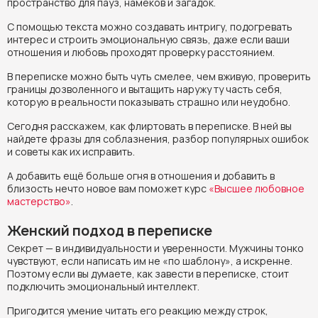
пространство для пауз, намёков и загадок.
С помощью текста можно создавать интригу, подогревать
интерес и строить эмоциональную связь, даже если ваши
отношения и любовь проходят проверку расстоянием.
В переписке можно быть чуть смелее, чем вживую, проверить
границы дозволенного и вытащить наружу ту часть себя,
которую в реальности показывать страшно или неудобно.
Сегодня расскажем, как флиртовать в переписке. В ней вы
найдете фразы для соблазнения, разбор популярных ошибок
и советы как их исправить.
А добавить ещё больше огня в отношения и добавить в
близость нечто новое вам поможет курс
«Высшее любовное
мастерство»
.
Женский подход в переписке
Секрет — в индивидуальности и уверенности. Мужчины тонко
чувствуют, если написать им не «по шаблону», а искренне.
Поэтому если вы думаете, как завести в переписке, стоит
подключить эмоциональный интеллект.
Пригодится умение читать его реакцию между строк,