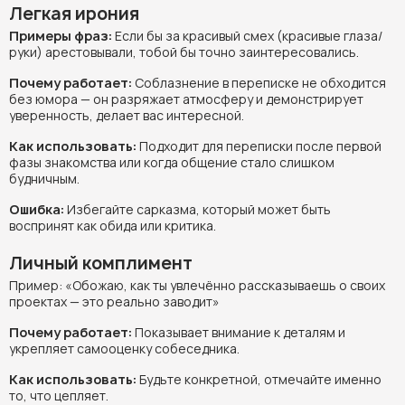
Легкая ирония
Примеры фраз:
Если бы за красивый смех (красивые глаза/
руки) арестовывали, тобой бы точно заинтересовались.
Почему работает:
Соблазнение в переписке не обходится
без юмора — он разряжает атмосферу и демонстрирует
уверенность, делает вас интересной.
Как использовать:
Подходит для переписки после первой
фазы знакомства или когда общение стало слишком
будничным.
Ошибка:
Избегайте сарказма, который может быть
воспринят как обида или критика.
Личный комплимент
Пример: «Обожаю, как ты увлечённо рассказываешь о своих
проектах — это реально заводит»
Почему работает:
Показывает внимание к деталям и
укрепляет самооценку собеседника.
Как использовать:
Будьте конкретной, отмечайте именно
то, что цепляет.