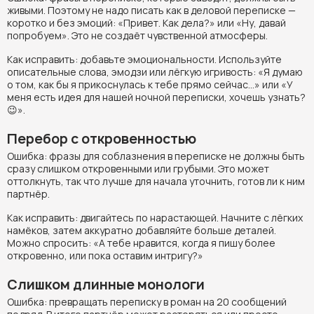
живыми. Поэтому не надо писать как в деловой переписке —
коротко и без эмоций: «Привет. Как дела?» или «Ну, давай
попробуем». Это не создаёт чувственной атмосферы.
Как исправить: добавьте эмоциональности. Используйте
описательные слова, эмодзи или лёгкую игривость: «Я думаю
о том, как бы я прикоснулась к тебе прямо сейчас…» или «У
меня есть идея для нашей ночной переписки, хочешь узнать?
😉».
Перебор с откровенностью
Ошибка: фразы для соблазнения в переписке не должны быть
сразу слишком откровенными или грубыми. Это может
оттолкнуть, так что лучше для начала уточнить, готов ли к ним
партнёр.
Как исправить: двигайтесь по нарастающей. Начните с лёгких
намёков, затем аккуратно добавляйте больше деталей.
Можно спросить: «А тебе нравится, когда я пишу более
откровенно, или пока оставим интригу?»
Слишком длинные монологи
Ошибка: превращать переписку в роман на 20 сообщений