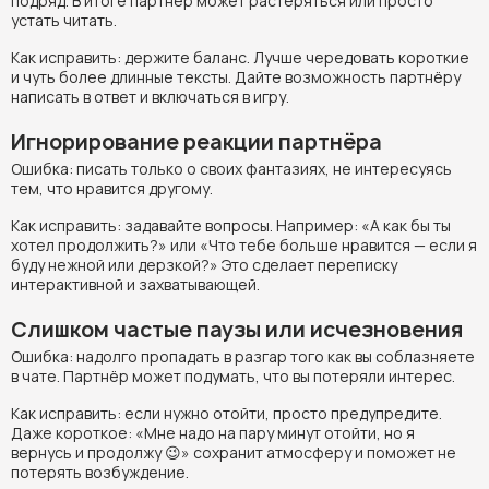
подряд. В итоге партнёр может растеряться или просто
устать читать.
Как исправить: держите баланс. Лучше чередовать короткие
и чуть более длинные тексты. Дайте возможность партнёру
написать в ответ и включаться в игру.
Игнорирование реакции партнёра
Ошибка: писать только о своих фантазиях, не интересуясь
тем, что нравится другому.
Как исправить: задавайте вопросы. Например: «А как бы ты
хотел продолжить?» или «Что тебе больше нравится — если я
буду нежной или дерзкой?» Это сделает переписку
интерактивной и захватывающей.
Слишком частые паузы или исчезновения
Ошибка: надолго пропадать в разгар того как вы соблазняете
в чате. Партнёр может подумать, что вы потеряли интерес.
Как исправить: если нужно отойти, просто предупредите.
Даже короткое: «Мне надо на пару минут отойти, но я
вернусь и продолжу 😉» сохранит атмосферу и поможет не
потерять возбуждение.