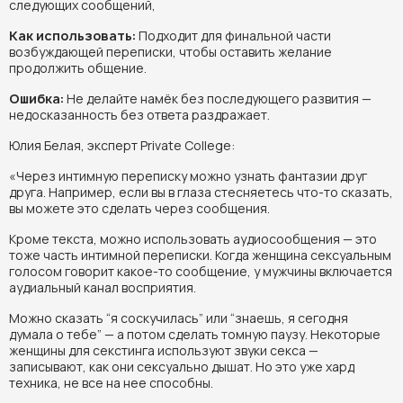
следующих сообщений,
Как использовать:
Подходит для финальной части
возбуждающей переписки, чтобы оставить желание
продолжить общение.
Ошибка:
Не делайте намёк без последующего развития —
недосказанность без ответа раздражает.
Юлия Белая, эксперт Private College:
«Через интимную переписку можно узнать фантазии друг
друга. Например, если вы в глаза стесняетесь что-то сказать,
вы можете это сделать через сообщения.
Кроме текста, можно использовать аудиосообщения — это
тоже часть интимной переписки. Когда женщина сексуальным
голосом говорит какое-то сообщение, у мужчины включается
аудиальный канал восприятия.
Можно сказать “я соскучилась” или “знаешь, я сегодня
думала о тебе” — а потом сделать томную паузу. Некоторые
женщины для секстинга используют звуки секса —
записывают, как они сексуально дышат. Но это уже хард
техника, не все на нее способны.