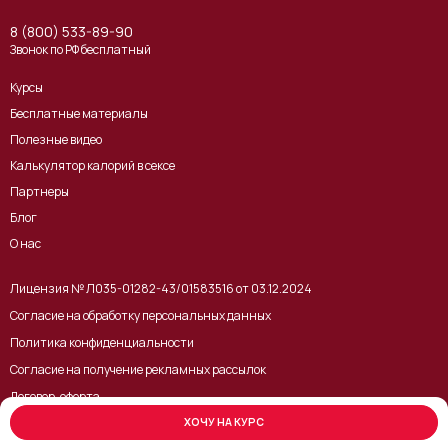
8 (800) 533-89-90
Звонок по РФ бесплатный
Курсы
Бесплатные материалы
Полезные видео
Калькулятор калорий в сексе
Партнеры
Блог
О нас
Лицензия № Л035-01282-43/01583516 от 03.12.2024
Согласие на обработку персональных данных
Политика конфиденциальности
Согласие на получение рекламных рассылок
Договор-оферта
ХОЧУ НА КУРС
Сайт предназначен для лиц старше 18 лет. Вся представленная на сайте информация носит исключительно
информационный характер и ни при каких условиях не является публичной офертой, определяемой положениями