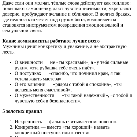
Даже если они молчат, тёплые слова действуют как топливо:
повышают самооценку, дают чувство значимости, укрепляют
доверие, пробуждают желание и сближают. В долгих браках,
где нежность исчезает под грузом быта, комплименты
становятся инструментом возвращения эмоциональной и
сексуальной связи.
Какие комплименты работают лучше всего
Мужчины ценят конкретику и уважение, а не абстрактную
лесть.
О внешности — не «ты красивый», а «у тебя сильные
руки», «эта рубашка тебе очень идёт».
О поступках — «спасибо, что починил кран, я так
устала ждать мастера».
О его влиянии — «рядом с тобой я спокойна», «ты
делаешь меня счастливой».
О мужественности — «ты такой надёжный», «с тобой я
чувствую себя в безопасности».
5 золотых правил
Искренность — фальшь считывается мгновенно.
Конкретика — вместо «ты хороший» назвать
конкретный поступок или качество.