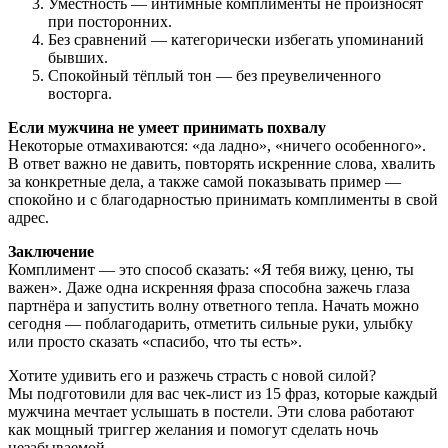
Уместность — интимные комплименты не произносят
при посторонних.
Без сравнений — категорически избегать упоминаний
бывших.
Спокойный тёплый тон — без преувеличенного
восторга.
Если мужчина не умеет принимать похвалу
Некоторые отмахиваются: «да ладно», «ничего особенного».
В ответ важно не давить, повторять искренние слова, хвалить
за конкретные дела, а также самой показывать пример —
спокойно и с благодарностью принимать комплименты в свой
адрес.
Заключение
Комплимент — это способ сказать: «Я тебя вижу, ценю, ты
важен». Даже одна искренняя фраза способна зажечь глаза
партнёра и запустить волну ответного тепла. Начать можно
сегодня — поблагодарить, отметить сильные руки, улыбку
или просто сказать «спасибо, что ты есть».
Хотите удивить его
и разжечь страсть с новой силой?
Мы подготовили для вас
чек-лист из 15 фраз, которые каждый
мужчина мечтает услышать в постели.
Эти слова работают
как мощный триггер желания и помогут сделать ночь
незабываемой