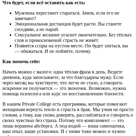
Что будет, если всё оставить как есть:
Мужчина перестанет стараться. Зачем, если его не
замечают?
Эмоциональная дистанция будет расти. Вы станете
соседями, а не парой.
Сексуальное желание угаснет окончательно. Без тёплых
слов и прикосновений страсть не живёт.
Появятся ссоры на пустом месте. Он будет злиться, вы
— обижаться. И не поймёте, почему.
Как помочь себе:
Начать можно с малого: одна тёплая фраза в день. Ведите
дневник, куда записываете, за что благодарны мужу. Если
через месяц вы чувствуете, что легче не стало, а говорить
искренне не получается — это звоночек. Возможно, нужна
помощь психолога или курс по восстановлению близости.
В нашем Private College есть программы, которые помогают
женщинам вернуть тепло и страсть в брак. Мы учим не просто
словам, а тому, как снова доверять, расслабляться и говорить о
своих чувствах без страха. Потому что комплимент — это
лишь вершина айсберга. А под водой — ваша самооценка,
ваш опыт, ваши установки. И с ними тоже можно и нужно