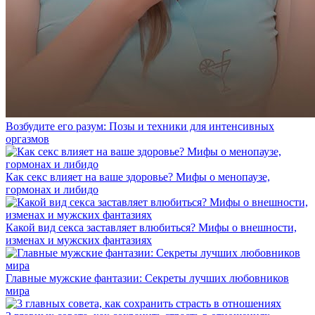
Возбудите его разум: Позы и техники для интенсивных
оргазмов
Как секс влияет на ваше здоровье? Мифы о менопаузе,
гормонах и либидо
Какой вид секса заставляет влюбиться? Мифы о внешности,
изменах и мужских фантазиях
Главные мужские фантазии: Секреты лучших любовников
мира