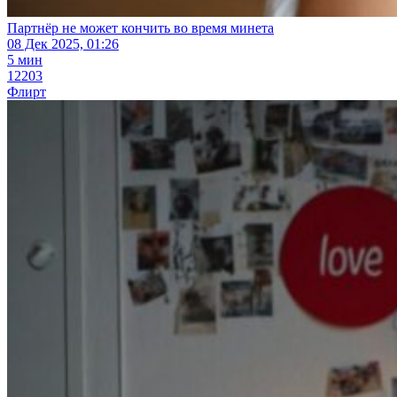
Партнёр не может кончить во время минета
08 Дек 2025, 01:26
5 мин
12203
Флирт