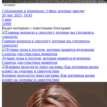
Соблазнение в переписке: 5 фраз, которые заводят
20 Авг 2025, 19:43
5 мин
11890
Видео интервью
с известными блогерами
Главные вопросы к сексологу, которые вы стеснялись
спросить!
Лучшие позы в постели, которые нравятся мужчинам:
Секреты для страстных моментов
Влияние молодости через оргазмы: Как интимная жизнь
влияет на здоровье и самочувствие