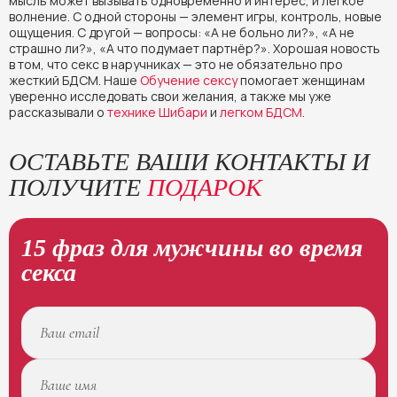
мысль может вызывать одновременно и интерес, и легкое
волнение. С одной стороны — элемент игры, контроль, новые
ощущения. С другой — вопросы: «А не больно ли?», «А не
страшно ли?», «А что подумает партнёр?». Хорошая новость
в том, что секс в наручниках — это не обязательно про
жесткий БДСМ. Наше
Обучение сексу
помогает женщинам
уверенно исследовать свои желания, а также мы уже
рассказывали о
технике Шибари
и
легком БДСМ
.
ОСТАВЬТЕ ВАШИ КОНТАКТЫ И
ПОЛУЧИТЕ
ПОДАРОК
15 фраз для мужчины во время
секса