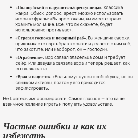
Классика
«Полицейский и нарушитель/преступница».
жанра. Обыск, допрос, арест. Можно использовать
игровые фразы: «Вы арестованы, вы имеете право
хранить молчание. Всё, что вы скажете, будет
использовано против вас».
Вы женщина сверху,
«Строгая госпожа и покорный раб».
приковываете партнёра к кровати и делаете с ним всё,
что захотите. Или наоборот, он — господин.
Вор связал владельца дома и требует
«Ограбление».
сейф. Или девушка связала вора и теперь решает, как
его «наказать».
«Больному» нужен особый уход, но он
«Врач и пациент».
слишком активен, поэтому его приходится
зафиксировать.
Не бойтесь импровизировать. Самое главное — это ваше
взаимное желание играть и получать удовольствие.
Частые ошибки и как их
избежать