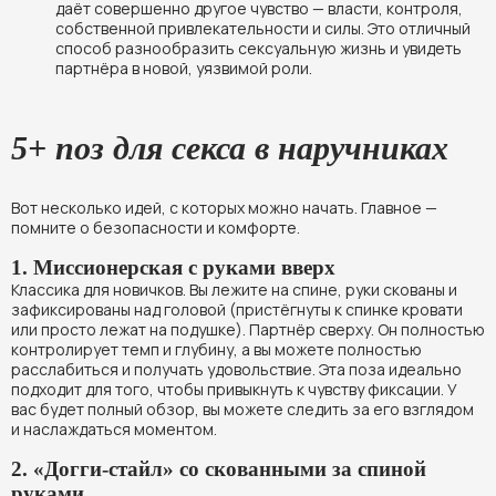
даёт совершенно другое чувство — власти, контроля,
собственной привлекательности и силы. Это отличный
способ разнообразить сексуальную жизнь и увидеть
партнёра в новой, уязвимой роли.
5+ поз для секса в наручниках
Вот несколько идей, с которых можно начать. Главное —
помните о безопасности и комфорте.
1. Миссионерская с руками вверх
Классика для новичков. Вы лежите на спине, руки скованы и
зафиксированы над головой (пристёгнуты к спинке кровати
или просто лежат на подушке). Партнёр сверху. Он полностью
контролирует темп и глубину, а вы можете полностью
расслабиться и получать удовольствие. Эта поза идеально
подходит для того, чтобы привыкнуть к чувству фиксации. У
вас будет полный обзор, вы можете следить за его взглядом
и наслаждаться моментом.
2. «Догги-стайл» со скованными за спиной
руками