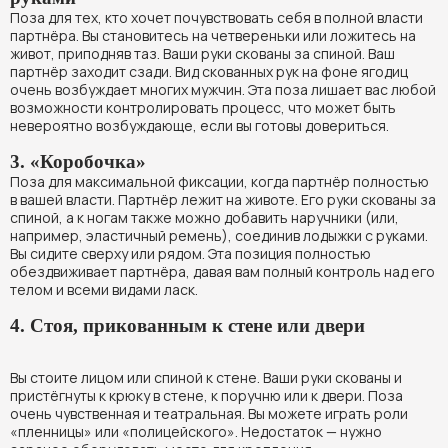
Поза для тех, кто хочет почувствовать себя в полной власти
партнёра. Вы становитесь на четвереньки или ложитесь на
живот, приподняв таз. Ваши руки скованы за спиной. Ваш
партнёр заходит сзади. Вид скованных рук на фоне ягодиц
очень возбуждает многих мужчин. Эта поза лишает вас любой
возможности контролировать процесс, что может быть
невероятно возбуждающе, если вы готовы довериться.
3. «Коробочка»
Поза для максимальной фиксации, когда партнёр полностью
в вашей власти. Партнёр лежит на животе. Его руки скованы за
спиной, а к ногам также можно добавить наручники (или,
например, эластичный ремень), соединив лодыжки с руками.
Вы сидите сверху или рядом. Эта позиция полностью
обездвиживает партнёра, давая вам полный контроль над его
телом и всеми видами ласк.
4. Стоя, прикованным к стене или двери
Вы стоите лицом или спиной к стене. Ваши руки скованы и
пристёгнуты к крюку в стене, к поручню или к двери. Поза
очень чувственная и театральная. Вы можете играть роли
«пленницы» или «полицейского». Недостаток — нужно