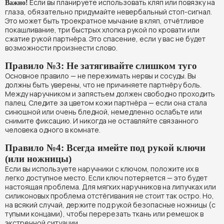
Если вы планируете использовать кляп или повязку на
Важно!
глаза, обязательно придумайте невербальный стоп-сигнал.
Это может быть троекратное мычание в кляп, отчётливое
покашливание, три быстрых хлопка рукой по кровати или
сжатие рукой партнёра. Это спасение, если у вас не будет
возможности произнести слово.
Правило №3: Не затягивайте слишком туго
Основное правило — не пережимать нервы и сосуды. Вы
должны быть уверены, что не причиняете партнёру боль.
Между наручником и запястьем должен свободно проходить
палец. Следите за цветом кожи партнёра — если она стала
синюшной или очень бледной, немедленно ослабьте или
снимите фиксацию. И никогда не оставляйте связанного
человека одного в комнате.
Правило №4: Всегда имейте под рукой ключи
(или ножницы)
Если вы используете наручники с ключом, положите их в
легко доступное место. Если ключ потеряется — это будет
настоящая проблема. Для мягких наручников на липучках или
силиконовых проблема отстёгивания не стоит так остро. Но,
на всякий случай, держите под рукой безопасные ножницы (с
тупыми концами), чтобы перерезать ткань или ремешок в
экстренной ситуации.