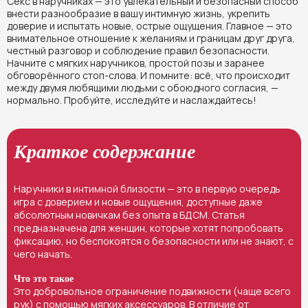
Секс в наручниках — это увлекательный и безопасный способ
внести разнообразие в вашу интимную жизнь, укрепить
доверие и испытать новые, острые ощущения. Главное — это
внимательное отношение к желаниям и границам друг друга,
честный разговор и соблюдение правил безопасности.
Начните с мягких наручников, простой позы и заранее
обговорённого стоп-слова. И помните: всё, что происходит
между двумя любящими людьми с обоюдного согласия, —
нормально. Пробуйте, исследуйте и наслаждайтесь!
Краткое содержание
Наручники в интимной близости — это в первую очередь
игра с доверием и новые ощущения, доступные даже
абсолютным новичкам без опыта в БДСМ. Статья
предназначена для женщин, которые хотят попробовать
фиксацию, но беспокоятся о безопасности или не знают, с
чего начать.
Что это такое
Это добровольное ограничение подвижности (чаще всего
рук) с помощью мягких аксессуаров. В отличие от