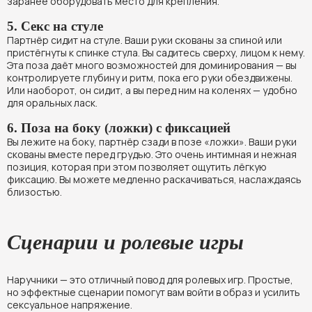
заранее оборудовать место для крепления.
5. Секс на стуле
Партнёр сидит на стуле. Ваши руки скованы за спиной или
пристёгнуты к спинке стула. Вы садитесь сверху, лицом к нему.
Эта поза даёт много возможностей для доминирования — вы
контролируете глубину и ритм, пока его руки обездвижены.
Или наоборот, он сидит, а вы перед ним на коленях — удобно
для оральных ласк.
6. Поза на боку (ложки) с фиксацией
Вы лежите на боку, партнёр сзади в позе «ложки». Ваши руки
скованы вместе перед грудью. Это очень интимная и нежная
позиция, которая при этом позволяет ощутить лёгкую
фиксацию. Вы можете медленно раскачиваться, наслаждаясь
близостью.
Сценарии и ролевые игры
Наручники — это отличный повод для ролевых игр. Простые,
но эффектные сценарии помогут вам войти в образ и усилить
сексуальное напряжение.