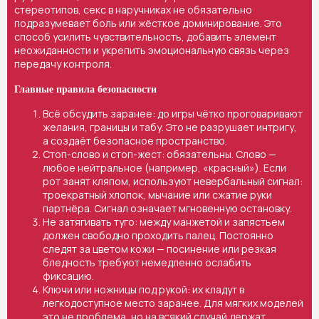
стереотипов, секс в наручниках не обязательно
подразумевает боль или жёсткое доминирование. Это
способ усилить чувствительность, добавить элемент
неожиданности и укрепить эмоциональную связь через
передачу контроля.
Главные правила безопасности
Всё обсудить заранее: до игры чётко проговаривают
желания, границы и табу. Это не разрушает интригу,
а создаёт безопасное пространство.
Стоп-слово и стоп-жест: обязательны. Слово —
любое нейтральное (например, «красный»). Если
рот занят кляпом, используют невербальный сигнал:
троекратный хлопок, мычание или сжатие руки
партнёра. Сигнал означает мгновенную остановку.
Не затягивать туго: между манжетой и запястьем
должен свободно проходить палец. Постоянно
следят за цветом кожи — посинение или резкая
бледность требуют немедленно ослабить
фиксацию.
Ключи или ножницы под рукой: их кладут в
легкодоступное место заранее. Для мягких моделей
это не проблема, но на всякий случай держат