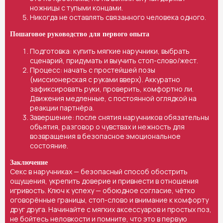
ножницы с тупыми концами.
Никогда не оставлять связанного человека одного.
Пошаговое руководство для первого опыта
Подготовка: купить мягкие наручники, выбрать
сценарий, придумать и выучить стоп-слово/жест.
Процесс: начать с простейшей позы
(миссионерская с руками вверх). Аккуратно
зафиксировать руки, проверить, комфортно ли.
Движения медленные, с постоянной оглядкой на
реакции партнёра.
Завершение: после снятия наручников обязательны
объятия, разговор о чувствах и нежность для
возвращения в безопасное эмоциональное
состояние.
Заключение
Секс в наручниках — безопасный способ обострить
ощущения, укрепить доверие и привнести в отношения
игривость. Ключ к успеху — обоюдное согласие, чётко
оговорённые границы, стоп-слово и внимание к комфорту
друг друга. Начинайте с мягких аксессуаров и простых поз,
не бойтесь неловкости и помните, что это в первую