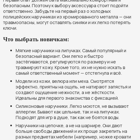
безопасным. Поэтому к выбору аксессуара стоит подойти
ответственно. Забудьте на первый раз о холодных
полицейских наручниках из хромированного металла — они
травмоопасны, могут оставлять синяки и их легко потерять
ключи.
Что выбрать новичкам:
Мягкие наручники на липучках. Самый популярный и
безопасный вариант. Они легко и быстро
застёгиваются, регулируются по размеру и не
травмируют кожу. Кроме того, их не нужно искать в
самый ответственный момент — отстегнула и всё.
Модели из кожи, велюра или меха. Смотрятся
эффектно, приятны на ощупь, не натирают запястья и
создают ощущение нежности, а не жёсткости.
Идеальны для первого знакомства с фиксацией.
Силиконовые наручники. Легко моются, не вызывают
аллергии. Бывают как цельные, так и на липучках.
Подходят для игр в душе, так как не боятся воды.
Наручники на цепочке, а не на шарнире. Они дают
больше свободы движений и их проще закрепить на
разных предметах мебели (например, ножке кровати