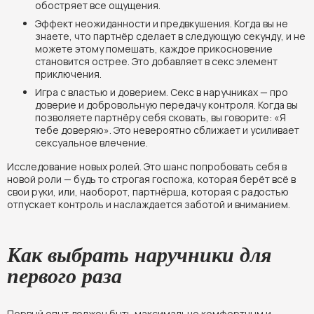
обостряет все ощущения.
Эффект неожиданности и предвкушения. Когда вы не
знаете, что партнёр сделает в следующую секунду, и не
можете этому помешать, каждое прикосновение
становится острее. Это добавляет в секс элемент
приключения.
Игра с властью и доверием. Секс в наручниках — про
доверие и добровольную передачу контроля. Когда вы
позволяете партнёру себя сковать, вы говорите: «Я
тебе доверяю». Это невероятно сближает и усиливает
сексуальное влечение.
Исследование новых ролей. Это шанс попробовать себя в
новой роли — будь то строгая госпожа, которая берёт всё в
свои руки, или, наоборот, партнёрша, которая с радостью
отпускает контроль и наслаждается заботой и вниманием.
Как выбрать наручники для
первого раза
Первый опыт должен быть максимально комфортным и