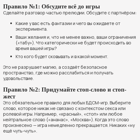
Правило №1: Обсудите всё до игры
Сделайте разговор частью прелюдии. Обсудите с партнёром:
Какие у вас есть фантазии и чего вы ожидаете от
эксперимента.
Ваши желания и, что не менее важно, ваши ограничения
(«табу»). Что категорически не будет происходить во
время вашей игры?
Кто кого будет сковывать и в какой момент.
Это не разрушает магию, а создаёт безопасное
пространство, где можно расслабиться и получать
удовольствие.
Правило №2: Придумайте стоп-слово и стоп-
жест
Это обязательное правило для любых БДСМ-игр. Выберите
слово, которое никак не связано с контекстом секса или
ролевой игры. Например, «красный», «стоп» или любое
нейтральное слово («ананас», «Москва»). Когда это слово
произнесено — игра немедленно прекращается. Никаких «ну
ещё чуть-чуть».