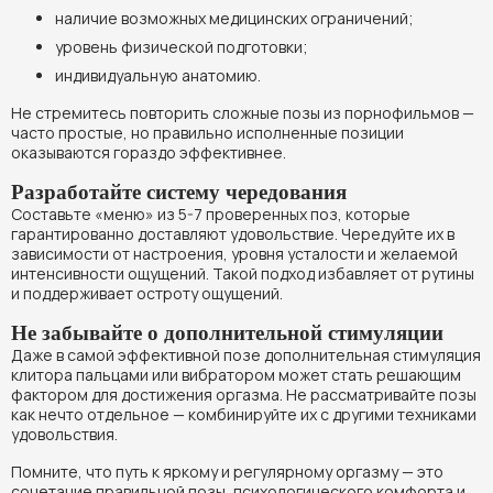
наличие возможных медицинских ограничений;
уровень физической подготовки;
индивидуальную анатомию.
Не стремитесь повторить сложные позы из порнофильмов —
часто простые, но правильно исполненные позиции
оказываются гораздо эффективнее.
Разработайте систему чередования
Составьте «меню» из 5-7 проверенных поз, которые
гарантированно доставляют удовольствие. Чередуйте их в
зависимости от настроения, уровня усталости и желаемой
интенсивности ощущений. Такой подход избавляет от рутины
и поддерживает остроту ощущений.
Не забывайте о дополнительной стимуляции
Даже в самой эффективной позе дополнительная стимуляция
клитора пальцами или вибратором может стать решающим
фактором для достижения оргазма. Не рассматривайте позы
как нечто отдельное — комбинируйте их с другими техниками
удовольствия.
Помните, что путь к яркому и регулярному оргазму — это
сочетание правильной позы, психологического комфорта и