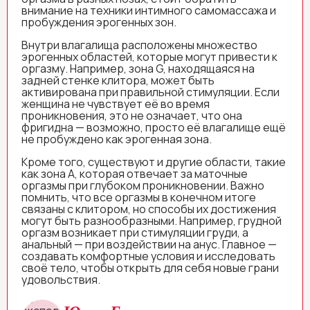
внимание на техники интимного самомассажа и
пробуждения эрогенных зон.
Внутри влагалища расположены множество
эрогенных областей, которые могут привести к
оргазму. Например, зона G, находящаяся на
задней стенке клитора, может быть
активирована при правильной стимуляции. Если
женщина не чувствует её во время
проникновения, это не означает, что она
фригидна — возможно, просто её влагалище ещё
не пробуждено как эрогенная зона.
Кроме того, существуют и другие области, такие
как зона A, которая отвечает за маточные
оргазмы при глубоком проникновении. Важно
помнить, что все оргазмы в конечном итоге
связаны с клитором, но способы их достижения
могут быть разнообразными. Например, грудной
оргазм возникает при стимуляции груди, а
анальный — при воздействии на анус. Главное —
создавать комфортные условия и исследовать
своё тело, чтобы открыть для себя новые грани
удовольствия.