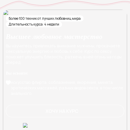
Более 100 техник от лучших любовниц мира
Длительность курса: 4 недели
Высшее любовное мастерство
Вы научитесь привлекать внимание мужчины, прокачаете
сексуальную энергию и любовь к себе. Курс по сексу
поможет улучшить близость, разжечь в ней огонь на годы
вперед.
Вы освоите:
искусство флирта, соблазнения, якорения, минета,
эротических массажей, разных видов секса, в том числе
анального.
ХОЧУ НА КУРС