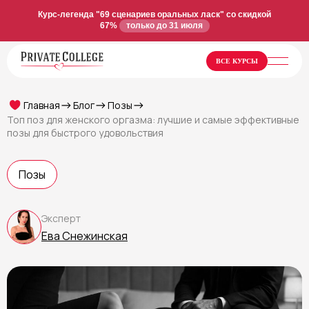
Курс-легенда "69 сценариев оральных ласк" со скидкой
67%
только до 31 июля
ВСЕ КУРСЫ
Главная
Блог
Позы
Топ поз для женского оргазма: лучшие и самые эффективные
позы для быстрого удовольствия
Позы
Эксперт
Ева Снежинская